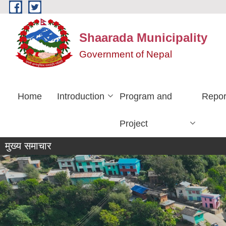
Skip to main content
Shaarada Municipality
Government of Nepal
Home
Introduction
Program and
Repor
Project
मुख्य समाचार