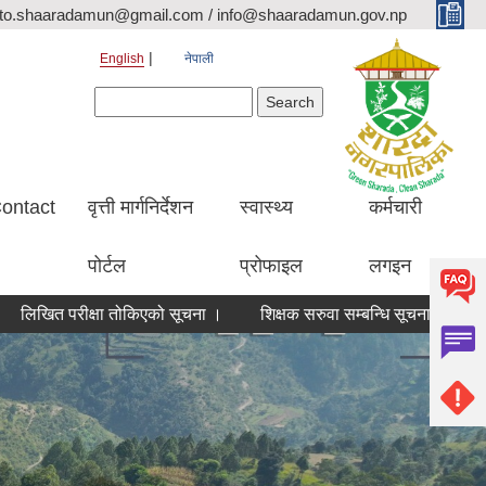
ito.shaaradamun@gmail.com / info@shaaradamun.gov.np
English
नेपाली
Search form
Search
ontact
वृत्ती मार्गनिर्देशन
स्वास्थ्य
कर्मचारी
पोर्टल
प्रोफाइल
लगइन
क्षा तोकिएको सूचना ।
शिक्षक सरुवा सम्बन्धि सूचना ।
शारदा नगरपालि