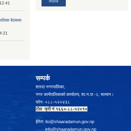
more
 12:41
पालिका बैठकका
14:21
सम्पर्क
शारदा नगरपालिका,
नगर कार्यपालिकाको कार्यालय, शा.न.पा -२, सल्यान।
फोनः ०८८-५२०४३८
टोल फ्री नं १६६०-८८-५२०१०
ईमेल:
i
to@shaaradamun.gov.np
info@shaaradamun.gov.np