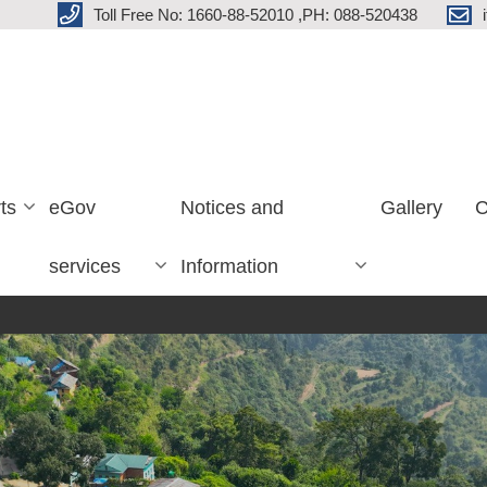
Toll Free No: 1660-88-52010 ,PH: 088-520438
ts
eGov
Notices and
Gallery
C
services
Information
लिखित परी