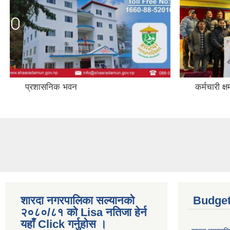
कर्मचारी क्षमता अभिबृद्बि तालिम ।
१
शारदा नगरपालिका सल्यानको
Budget
२०८०/८१ को Lisa नतिजा हेर्न
यहाँ Click गर्नुहोस ।