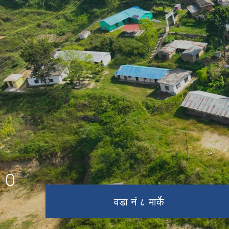
रनिङ सिल्ड
नगरपालिका परिवार
प्रशिद्ब धार्मिक स्थल खैराबाङ
वडा नं ७ ओख्रेनी
वडा नं ८ मार्के
नगर सभा
प्रशासनिक भवन