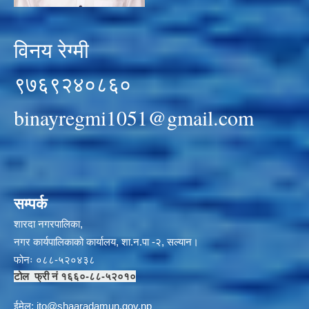
विनय रेग्मी
९७६९२४०८६०
binayregmi1051@gmail.com
सम्पर्क
शारदा नगरपालिका,
नगर कार्यपालिकाको कार्यालय, शा.न.पा -२, सल्यान।
फोनः ०८८-५२०४३८
टोल फ्री नं १६६०-८८-५२०१०
ईमेल:
i
to@shaaradamun.gov.np