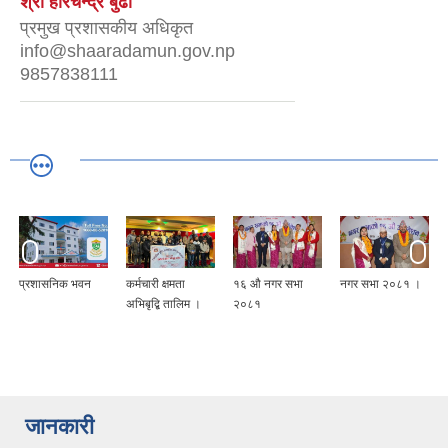
श्री हरिचन्द्र बुढा
प्रमुख प्रशासकीय अधिकृत
info@shaaradamun.gov.np
9857838111
प्रशासनिक भवन
कर्मचारी क्षमता
१६ औ नगर सभा
नगर सभा २०८१ ।
अभिबृद्बि तालिम ।
२०८१
जानकारी