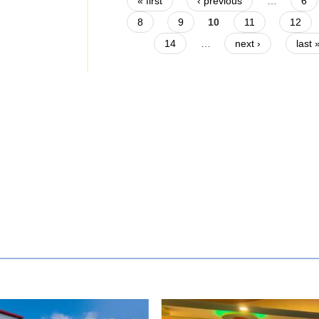
Pages
« first
‹ previous
…
6
8
9
10
11
12
14
…
next ›
last 