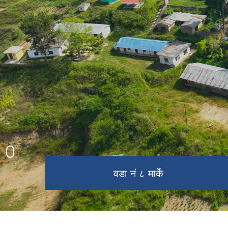
रनिङ सिल्ड
नगरपालिका परिवार
प्रशिद्ब धार्मिक स्थल खैराबाङ
वडा नं ७ ओख्रेनी
वडा नं ८ मार्के
नगर सभा
प्रशासनिक भवन
त्रि ज मा वी लुहापिङ