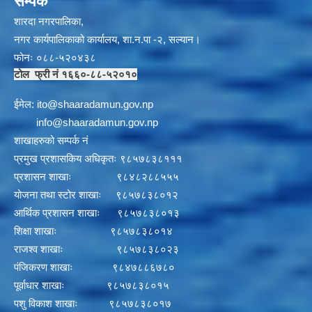
सम्पर्क
शारदा नगरपालिका,
नगर कार्यपालिकाको कार्यालय, शा.न.पा -२, सल्यान।
फोनः ०८८-५२०४३८
टोल फ्री नं १६६०-८८-५२०१०
ईमेल:
i
to@shaaradamun.gov.np
info@shaaradamun.gov.np
शाखाहरुको सम्पर्क नं
प्रमुख प्रशासकिय अधिकृतः ९८५७८३८१११
प्रशासन शाखाः ९८४८२८८५५५
योजना तथा स्टोर शाखाः ९८५७८३८०१२
आर्थिक प्रशासन शाखाः ९८५७८३८०१३
शिक्षा शाखाः ९८५७८३८०१४
राजश्व शाखाः ९८५७८३८०२३
पंजिकरण शाखाः ९८४७८८६७८०
पूर्वाधार शाखाः ९८५७८३८०१५
पशु विकाश शाखाः ९८५७८३८०१७