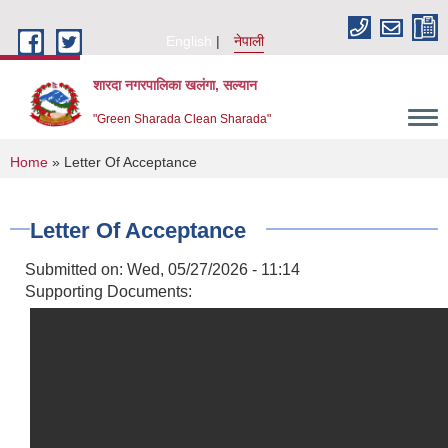
Skip to main content
English
नेपाली
शारदा नगरपालिका खलंगा, सल्यान
"Green Sharada Clean Sharada"
You are here
Home
» Letter Of Acceptance
Letter Of Acceptance
Submitted on:
Wed, 05/27/2026 - 11:14
Supporting Documents: