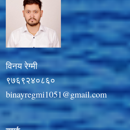
विनय रेग्मी
९७६९२४०८६०
binayregmi1051@gmail.com