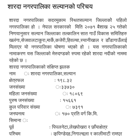
शारदा नगरपालिका सल्यानकाे परिचय
शारदा नगरपालिका सदरमुकाम स्थितसल्यान जिल्लाकोे पहिलो
नगरपालिका हो । नेपाल सरकारको मिति २०७१ बैशाख २५ गतेको
निणयानुसार सल्यान जिल्लाका तल्कालिन सात गाउँ विकास समितिहरु
खलंगा,सेजवालटाकुरा,मार्के,कजेरी,हिवल्चा,स्यानीखाल र डाँडागाउँलाई
मिलाएर यो नगरपालिका घोषणा भएको हो । यस नगरपालिकाको
नामाकरण यस जिल्लाको मेरुदण्डको रुपमा रहेको शारदा नदीको नाममा
रहेको छ ।
शारदा नगरपालिकाको संक्षिप्त झलक
नाम ः शारदा नगरपालिका,सल्यान
क्षेत्रफल ः १९८.३२
जनसंख्या ः३३७३०
महिला जनसंख्या ः १८०६९
पुरुष जनसंख्या ः १५६६१
कुल परिवार संख्या ः ७३९१
जनघनत्व ः १७० प्रति वर्ग कि.मि.
सिमाना ः
पूर्व ः पिपलनेटा,लेखपोखरा र छाँयाक्षेत्र
पश्चिम ः कुपिण्डेदह,निगाल्चुला र कालीमाटी रामपुर