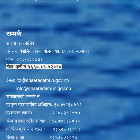
सम्पर्क
शारदा नगरपालिका,
नगर कार्यपालिकाको कार्यालय, शा.न.पा -२, सल्यान।
फोनः ०८८-५२०४३८
टोल फ्री नं १६६०-८८-५२०१०
ईमेल:
i
to@shaaradamun.gov.np
info@shaaradamun.gov.np
शाखाहरुको सम्पर्क नं
प्रमुख प्रशासकिय अधिकृतः ९८५७८३८१११
प्रशासन शाखाः ९८४८२८८५५५
योजना तथा स्टोर शाखाः ९८५७८३८०१२
आर्थिक प्रशासन शाखाः ९८५७८३८०१३
शिक्षा शाखाः ९८५७८३८०१४