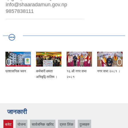
info@shaaradamun.gov.np
9857838111
प्रशासनिक भवन
कर्मचारी क्षमता
१६ औ नगर सभा
नगर सभा २०८१ ।
अभिबृद्बि तालिम ।
२०८१
जानकारी
बजेट
योजना
सार्वजनिक खरिद
द्रुत लिंक
टुल्सहरु
(active