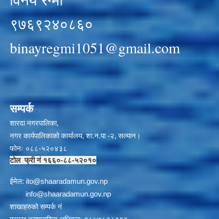
९७६९२४०८६०
binayregmi1051@gmail.com
सम्पर्क
शारदा नगरपालिका,
नगर कार्यपालिकाको कार्यालय, शा.न.पा -२, सल्यान।
फोनः ०८८-५२०४३८
टोल फ्री नं १६६०-८८-५२०१०
ईमेल:
i
to@shaaradamun.gov.np
info@shaaradamun.gov.np
शाखाहरुको सम्पर्क नं