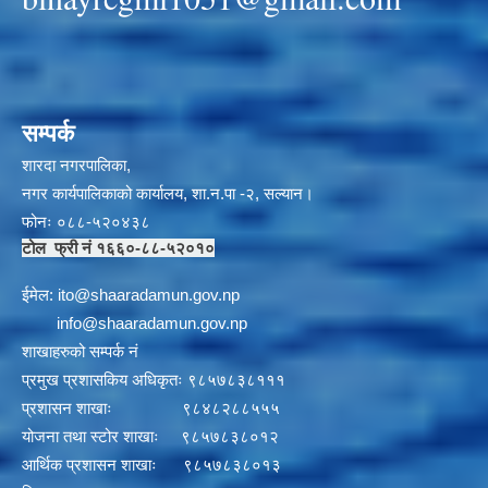
सम्पर्क
शारदा नगरपालिका,
नगर कार्यपालिकाको कार्यालय, शा.न.पा -२, सल्यान।
फोनः ०८८-५२०४३८
टोल फ्री नं १६६०-८८-५२०१०
ईमेल:
i
to@shaaradamun.gov.np
info@shaaradamun.gov.np
शाखाहरुको सम्पर्क नं
प्रमुख प्रशासकिय अधिकृतः ९८५७८३८१११
प्रशासन शाखाः ९८४८२८८५५५
योजना तथा स्टोर शाखाः ९८५७८३८०१२
आर्थिक प्रशासन शाखाः ९८५७८३८०१३