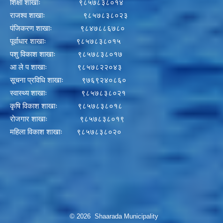
शिक्षा शाखाः ९८५७८३८०१४
राजश्व शाखाः ९८५७८३८०२३
पंजिकरण शाखाः ९८४७८८६७८०
पूर्वाधार शाखाः ९८५७८३८०१५
पशु विकाश शाखाः ९८५७८३८०१७
आ ले प शाखाः ९८५७८२२०४३
सूचना प्रविधि शाखाः ९७६९२४०८६०
स्वास्थ्य शाखाः ९८५७८३८०२१
कृषि विकाश शाखाः ९८५७८३८०१८
रोजगार शाखाः ९८५७८३८०१९
महिला विकाश शाखाः ९८५७८३८०२०
© 2026 Shaarada Municipality