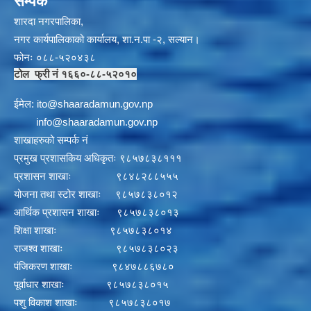
सम्पर्क
शारदा नगरपालिका,
नगर कार्यपालिकाको कार्यालय, शा.न.पा -२, सल्यान।
फोनः ०८८-५२०४३८
टोल फ्री नं १६६०-८८-५२०१०
ईमेल:
i
to@shaaradamun.gov.np
info@shaaradamun.gov.np
शाखाहरुको सम्पर्क नं
प्रमुख प्रशासकिय अधिकृतः ९८५७८३८१११
प्रशासन शाखाः ९८४८२८८५५५
योजना तथा स्टोर शाखाः ९८५७८३८०१२
आर्थिक प्रशासन शाखाः ९८५७८३८०१३
शिक्षा शाखाः ९८५७८३८०१४
राजश्व शाखाः ९८५७८३८०२३
पंजिकरण शाखाः ९८४७८८६७८०
पूर्वाधार शाखाः ९८५७८३८०१५
पशु विकाश शाखाः ९८५७८३८०१७