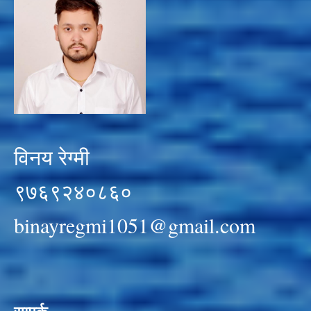
विनय रेग्मी
९७६९२४०८६०
binayregmi1051@gmail.com