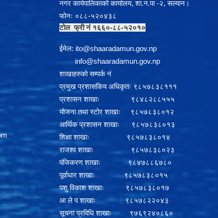
नगर कार्यपालिकाको कार्यालय, शा.न.पा -२, सल्यान।
फोनः ०८८-५२०४३८
टोल फ्री नं १६६०-८८-५२०१०
ईमेल:
i
to@shaaradamun.gov.np
info@shaaradamun.gov.np
शाखाहरुको सम्पर्क नं
प्रमुख प्रशासकिय अधिकृतः ९८५७८३८१११
प्रशासन शाखाः ९८४८२८८५५५
योजना तथा स्टोर शाखाः ९८५७८३८०१२
आर्थिक प्रशासन शाखाः ९८५७८३८०१३
om
शिक्षा शाखाः ९८५७८३८०१४
राजश्व शाखाः ९८५७८३८०२३
पंजिकरण शाखाः ९८४७८८६७८०
पूर्वाधार शाखाः ९८५७८३८०१५
पशु विकाश शाखाः ९८५७८३८०१७
आ ले प शाखाः ९८५७८२२०४३
सूचना प्रविधि शाखाः ९७६९२४०८६०