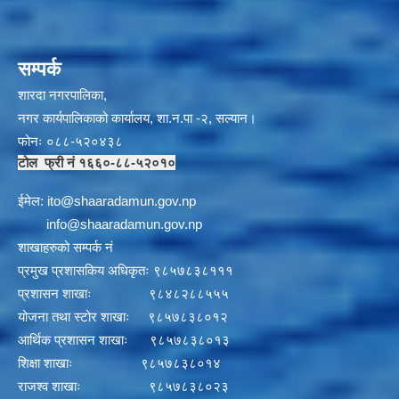
सम्पर्क
शारदा नगरपालिका,
नगर कार्यपालिकाको कार्यालय, शा.न.पा -२, सल्यान।
फोनः ०८८-५२०४३८
टोल फ्री नं १६६०-८८-५२०१०
ईमेल:
i
to@shaaradamun.gov.np
info@shaaradamun.gov.np
शाखाहरुको सम्पर्क नं
प्रमुख प्रशासकिय अधिकृतः ९८५७८३८१११
प्रशासन शाखाः ९८४८२८८५५५
योजना तथा स्टोर शाखाः ९८५७८३८०१२
आर्थिक प्रशासन शाखाः ९८५७८३८०१३
शिक्षा शाखाः ९८५७८३८०१४
राजश्व शाखाः ९८५७८३८०२३