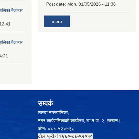
Post date:
Mon, 01/05/2026 - 11:38
पालिका बैठकका
more
 12:41
पालिका बैठकका
14:21
सम्पर्क
शारदा नगरपालिका,
नगर कार्यपालिकाको कार्यालय, शा.न.पा -२, सल्यान।
फोनः ०८८-५२०४३८
टोल फ्री नं १६६०-८८-५२०१०