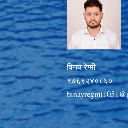
विनय रेग्मी
९७६९२४०८६०
binayregmi1051@