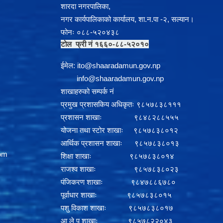
शारदा नगरपालिका,
नगर कार्यपालिकाको कार्यालय, शा.न.पा -२, सल्यान।
फोनः ०८८-५२०४३८
टोल फ्री नं १६६०-८८-५२०१०
ईमेल:
i
to@shaaradamun.gov.np
info@shaaradamun.gov.np
शाखाहरुको सम्पर्क नं
प्रमुख प्रशासकिय अधिकृतः ९८५७८३८१११
प्रशासन शाखाः ९८४८२८८५५५
योजना तथा स्टोर शाखाः ९८५७८३८०१२
आर्थिक प्रशासन शाखाः ९८५७८३८०१३
om
शिक्षा शाखाः ९८५७८३८०१४
राजश्व शाखाः ९८५७८३८०२३
पंजिकरण शाखाः ९८४७८८६७८०
पूर्वाधार शाखाः ९८५७८३८०१५
पशु विकाश शाखाः ९८५७८३८०१७
आ ले प शाखाः ९८५७८२२०४३