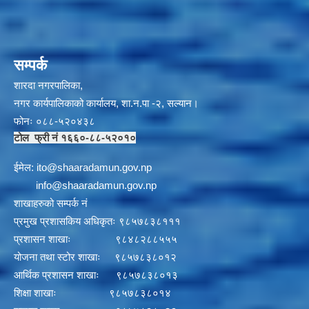
सम्पर्क
शारदा नगरपालिका,
नगर कार्यपालिकाको कार्यालय, शा.न.पा -२, सल्यान।
फोनः ०८८-५२०४३८
टोल फ्री नं १६६०-८८-५२०१०
ईमेल:
i
to@shaaradamun.gov.np
info@shaaradamun.gov.np
शाखाहरुको सम्पर्क नं
प्रमुख प्रशासकिय अधिकृतः ९८५७८३८१११
प्रशासन शाखाः ९८४८२८८५५५
योजना तथा स्टोर शाखाः ९८५७८३८०१२
आर्थिक प्रशासन शाखाः ९८५७८३८०१३
शिक्षा शाखाः ९८५७८३८०१४