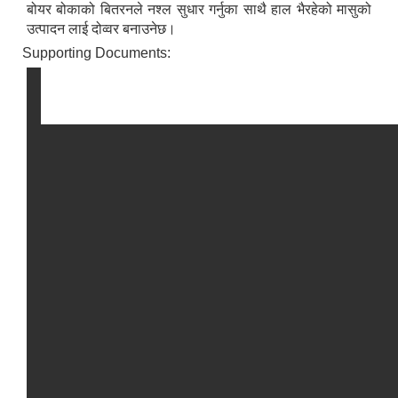
बोयर बोकाको बितरनले नश्ल सुधार गर्नुका साथै हाल भैरहेको मासुको
उत्पादन लाई दोव्वर बनाउनेछ।
Supporting Documents: