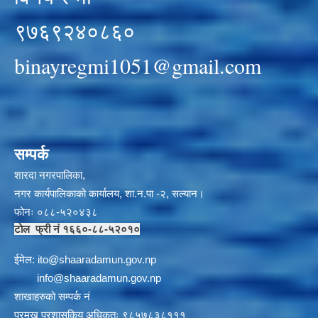
९७६९२४०८६०
binayregmi1051@gmail.com
सम्पर्क
शारदा नगरपालिका,
नगर कार्यपालिकाको कार्यालय, शा.न.पा -२, सल्यान।
फोनः ०८८-५२०४३८
टोल फ्री नं १६६०-८८-५२०१०
ईमेल:
i
to@shaaradamun.gov.np
info@shaaradamun.gov.np
शाखाहरुको सम्पर्क नं
प्रमुख प्रशासकिय अधिकृतः ९८५७८३८१११