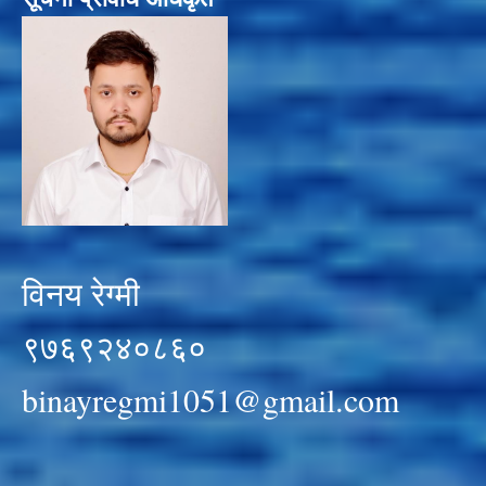
विनय रेग्मी
९७६९२४०८६०
binayregmi1051@gmail.com