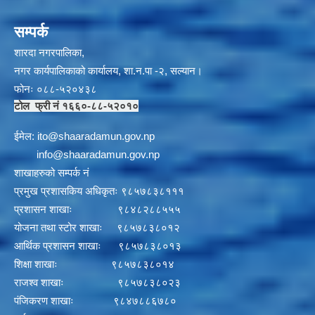
सम्पर्क
शारदा नगरपालिका,
नगर कार्यपालिकाको कार्यालय, शा.न.पा -२, सल्यान।
फोनः ०८८-५२०४३८
टोल फ्री नं १६६०-८८-५२०१०
ईमेल:
i
to@shaaradamun.gov.np
info@shaaradamun.gov.np
शाखाहरुको सम्पर्क नं
प्रमुख प्रशासकिय अधिकृतः ९८५७८३८१११
प्रशासन शाखाः ९८४८२८८५५५
योजना तथा स्टोर शाखाः ९८५७८३८०१२
आर्थिक प्रशासन शाखाः ९८५७८३८०१३
शिक्षा शाखाः ९८५७८३८०१४
राजश्व शाखाः ९८५७८३८०२३
पंजिकरण शाखाः ९८४७८८६७८०