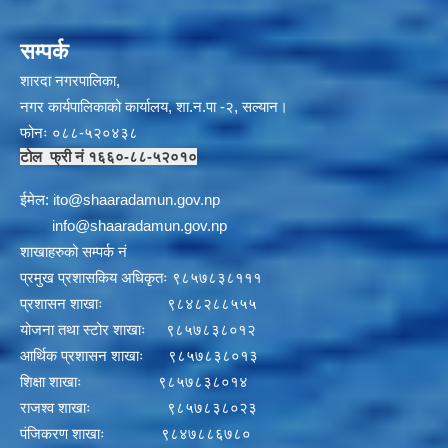
सम्पर्क
शारदा नगरपालिका,
नगर कार्यपालिकाको कार्यालय, शा.न.पा -२, सल्यान।
फोनः ०८८-५२०४३८
टोल फ्री नं १६६०-८८-५२०१०
ईमेल:
i
to@shaaradamun.gov.np
info@shaaradamun.gov.np
शाखाहरुको सम्पर्क नं
प्रमुख प्रशासकिय अधिकृतः ९८५७८३८१११
प्रशासन शाखाः ९८४८२८८५५५
योजना तथा स्टोर शाखाः ९८५७८३८०१२
आर्थिक प्रशासन शाखाः ९८५७८३८०१३
शिक्षा शाखाः ९८५७८३८०१४
राजश्व शाखाः ९८५७८३८०२३
पंजिकरण शाखाः ९८४७८८६७८०