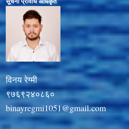
सूचना प्रविधि अधिकृत
विनय रेग्मी
९७६९२४०८६०
binayregmi1051@gmail.com