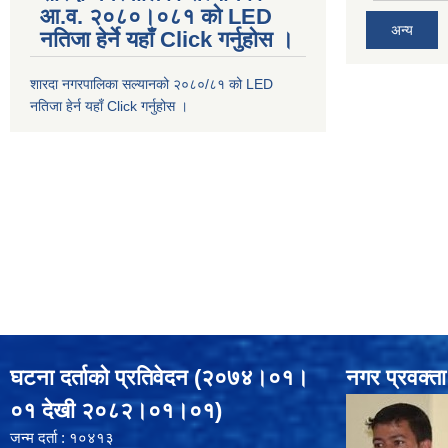
आ.व. २०८०।०८१ को LED
अन्य
नतिजा हेर्ने यहाँ Click गर्नुहोस ।
शारदा नगरपालिका सल्यानको २०८०/८१ को LED
नतिजा हेर्न यहाँ Click गर्नुहोस ।
घटना दर्ताको प्रतिवेदन (२०७४।०१।
नगर प्रवक्ता
०१ देखी २०८२।०१।०१)
जन्म दर्ता : १०४१३