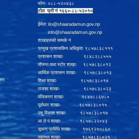
फोनः ०८८-५२०४३८
टोल फ्री नं १६६०-८८-५२०१०
ईमेल:
i
to@shaaradamun.gov.np
info@shaaradamun.gov.np
शाखाहरुको सम्पर्क नं
प्रमुख प्रशासकिय अधिकृतः ९८५७८३८१११
प्रशासन शाखाः ९८४८२८८५५५
योजना तथा स्टोर शाखाः ९८५७८३८०१२
आर्थिक प्रशासन शाखाः ९८५७८३८०१३
om
शिक्षा शाखाः ९८५७८३८०१४
राजश्व शाखाः ९८५७८३८०२३
पंजिकरण शाखाः ९८४७८८६७८०
पूर्वाधार शाखाः ९८५७८३८०१५
पशु विकाश शाखाः ९८५७८३८०१७
आ ले प शाखाः ९८५७८२२०४३
सूचना प्रविधि शाखाः ९७६९२४०८६०
स्वास्थ्य शाखाः ९८५७८३८०२१