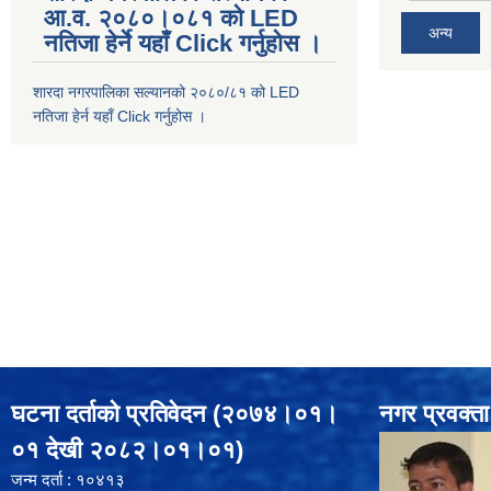
आ.व. २०८०।०८१ को LED
अन्य
नतिजा हेर्ने यहाँ Click गर्नुहोस ।
शारदा नगरपालिका सल्यानको २०८०/८१ को LED
नतिजा हेर्न यहाँ Click गर्नुहोस ।
घटना दर्ताको प्रतिवेदन (२०७४।०१।
नगर प्रवक्ता
०१ देखी २०८२।०१।०१)
जन्म दर्ता : १०४१३