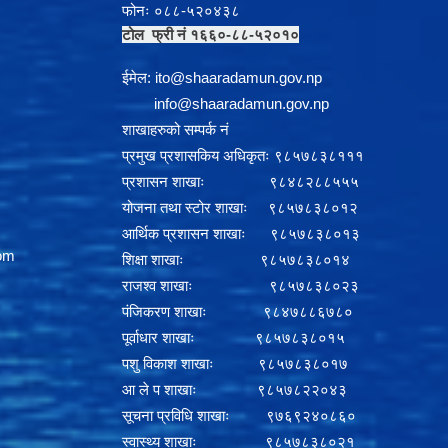
फोनः ०८८-५२०४३८
टोल फ्री नं १६६०-८८-५२०१०
ईमेल:
i
to@shaaradamun.gov.np
info@shaaradamun.gov.np
शाखाहरुको सम्पर्क नं
प्रमुख प्रशासकिय अधिकृतः ९८५७८३८१११
प्रशासन शाखाः ९८४८२८८५५५
योजना तथा स्टोर शाखाः ९८५७८३८०१२
आर्थिक प्रशासन शाखाः ९८५७८३८०१३
om
शिक्षा शाखाः ९८५७८३८०१४
राजश्व शाखाः ९८५७८३८०२३
पंजिकरण शाखाः ९८४७८८६७८०
पूर्वाधार शाखाः ९८५७८३८०१५
पशु विकाश शाखाः ९८५७८३८०१७
आ ले प शाखाः ९८५७८२२०४३
सूचना प्रविधि शाखाः ९७६९२४०८६०
स्वास्थ्य शाखाः ९८५७८३८०२१