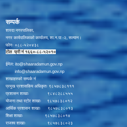
सम्पर्क
शारदा नगरपालिका,
नगर कार्यपालिकाको कार्यालय, शा.न.पा -२, सल्यान।
फोनः ०८८-५२०४३८
टोल फ्री नं १६६०-८८-५२०१०
ईमेल:
i
to@shaaradamun.gov.np
info@shaaradamun.gov.np
शाखाहरुको सम्पर्क नं
प्रमुख प्रशासकिय अधिकृतः ९८५७८३८१११
प्रशासन शाखाः ९८४८२८८५५५
योजना तथा स्टोर शाखाः ९८५७८३८०१२
आर्थिक प्रशासन शाखाः ९८५७८३८०१३
शिक्षा शाखाः ९८५७८३८०१४
राजश्व शाखाः ९८५७८३८०२३