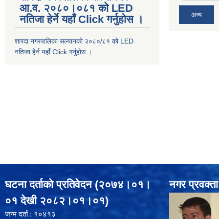
आ.व. २०८०।०८१ को LED
अन्य
नतिजा हेर्ने यहाँ Click गर्नुहोस ।
शारदा नगरपालिका सल्यानको २०८०/८१ को LED
नतिजा हेर्न यहाँ Click गर्नुहोस ।
घटना दर्ताको प्रतिवेदन (२०७४।०१।
नगर प्रवक्ता
०१ देखी २०८२।०१।०१)
जन्म दर्ता : १०४१३