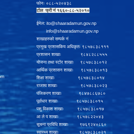
फोनः ०८८-५२०४३८
टोल फ्री नं १६६०-८८-५२०१०
ईमेल:
i
to@shaaradamun.gov.np
info@shaaradamun.gov.np
शाखाहरुको सम्पर्क नं
प्रमुख प्रशासकिय अधिकृतः ९८५७८३८१११
प्रशासन शाखाः ९८४८२८८५५५
योजना तथा स्टोर शाखाः ९८५७८३८०१२
आर्थिक प्रशासन शाखाः ९८५७८३८०१३
om
शिक्षा शाखाः ९८५७८३८०१४
राजश्व शाखाः ९८५७८३८०२३
पंजिकरण शाखाः ९८४७८८६७८०
पूर्वाधार शाखाः ९८५७८३८०१५
पशु विकाश शाखाः ९८५७८३८०१७
आ ले प शाखाः ९८५७८२२०४३
सूचना प्रविधि शाखाः ९७६९२४०८६०
स्वास्थ्य शाखाः ९८५७८३८०२१