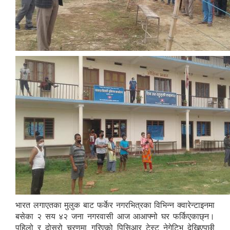
भारत लगाएतका मुलुक बाट फर्केर नगरभित्रका विभिन्न क्वारेन्टाइनमा
बसेका २ सय ४२ जना नगरवासी आज आआफ्नो घर फर्किएकाछ्न।
पहिलो र दोस्रो चरणमा गरिएको पिसिआर टेस्ट नेगेटिभ देखिएपछी