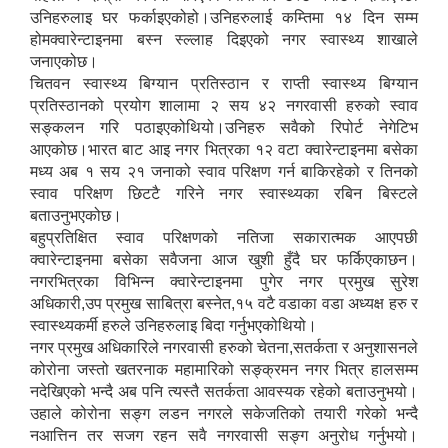
उनिहरुलाइ घर फर्काइएकोहो।उनिहरुलाई कम्तिमा १४ दिन सम्म
होमक्वारेन्टाइनमा बस्न स्ल्लाह दिइएको नगर स्वास्थ्य शाखाले
जनाएकोछ।
चितवन स्वास्थ्य बिग्यान प्रतिस्ठान र राप्ती स्वास्थ्य बिग्यान
प्रतिस्ठानको प्रयोग शालामा २ सय ४२ नगरवासी हरुको स्वाव
सङ्कलन गरि पठाइएकोथियो।उनिहरु सवैको रिपोर्ट नेगेटिभ
आएकोछ।भारत बाट आइ नगर भित्रका १२ वटा क्वारेन्टाइनमा बसेका
मध्य अब १ सय २१ जनाको स्वाव परिक्षण गर्न बाकिरहेको र तिनको
स्वाव परिक्षण छिटटै गरिने नगर स्वास्थ्यका रबिन बिस्टले
बताउनुभएकोछ।
बहुप्रतिक्षित स्वाव परिक्षणको नतिजा सकारात्मक आएपछी
क्वारेन्टाइनमा बसेका सवैजना आज खुशी हुँदै घर फर्किएकाछन।
नगरभित्रका विभिन्न क्वारेन्टाइनमा पुगेर नगर प्रमुख सुरेश
अधिकारी,उप प्रमुख साबित्रा बस्नेत,१५ वटै वडाका वडा अध्यक्ष हरु र
स्वास्थ्यकर्मी हरुले उनिहरुलाइ बिदा गर्नुभएकोथियो।
नगर प्रमुख अधिकारिले नगरवासी हरुको चेतना,सतर्कता र अनुशासनले
कोरोना जस्तो खतरनाक महामारिको सङ्क्रमन नगर भित्र हालसम्म
नदेखिएको भन्दै अब पनि त्यस्तै सतर्कता आवस्यक रहेको बताउनुभयो।
उहाले कोरोना सङ्ग लडन नगरले सकेजतिको तयारी गरेको भन्दै
नआत्तिन तर सजग रहन सवै नगरवासी सङ्ग अनुरोध गर्नुभयो।