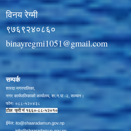
विनय रेग्मी
९७६९२४०८६०
binayregmi1051@gmail.com
सम्पर्क
शारदा नगरपालिका,
नगर कार्यपालिकाको कार्यालय, शा.न.पा -२, सल्यान।
फोनः ०८८-५२०४३८
टोल फ्री नं १६६०-८८-५२०१०
ईमेल:
i
to@shaaradamun.gov.np
info@shaaradamun.gov.np