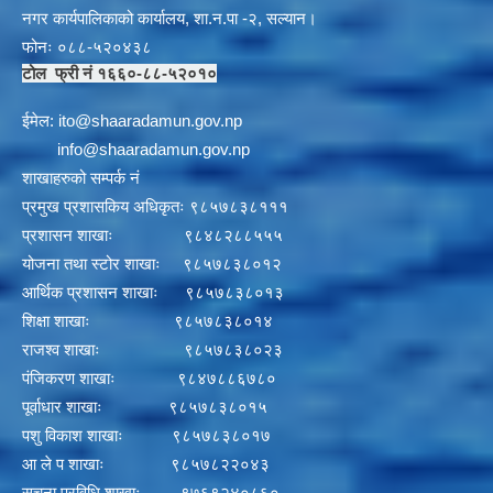
नगर कार्यपालिकाको कार्यालय, शा.न.पा -२, सल्यान।
फोनः ०८८-५२०४३८
टोल फ्री नं १६६०-८८-५२०१०
ईमेल:
i
to@shaaradamun.gov.np
info@shaaradamun.gov.np
शाखाहरुको सम्पर्क नं
प्रमुख प्रशासकिय अधिकृतः ९८५७८३८१११
प्रशासन शाखाः ९८४८२८८५५५
योजना तथा स्टोर शाखाः ९८५७८३८०१२
आर्थिक प्रशासन शाखाः ९८५७८३८०१३
शिक्षा शाखाः ९८५७८३८०१४
राजश्व शाखाः ९८५७८३८०२३
पंजिकरण शाखाः ९८४७८८६७८०
पूर्वाधार शाखाः ९८५७८३८०१५
पशु विकाश शाखाः ९८५७८३८०१७
आ ले प शाखाः ९८५७८२२०४३
सूचना प्रविधि शाखाः ९७६९२४०८६०