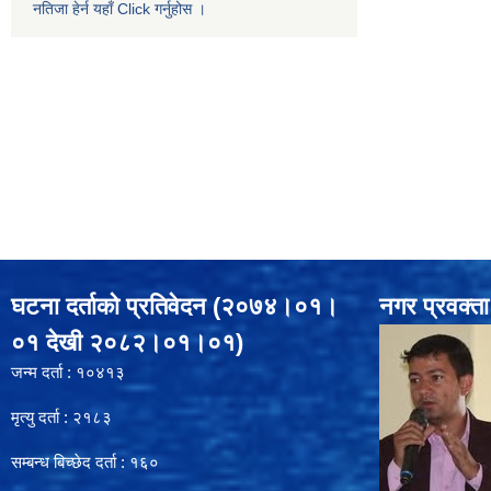
नतिजा हेर्न यहाँ Click गर्नुहोस ।
घटना दर्ताको प्रतिवेदन (२०७४।०१।
नगर प्रवक्ता
०१ देखी २०८२।०१।०१)
जन्म दर्ता : १०४१३
मृत्यु दर्ता : २१८३
सम्बन्ध बिच्छेद दर्ता : १६०