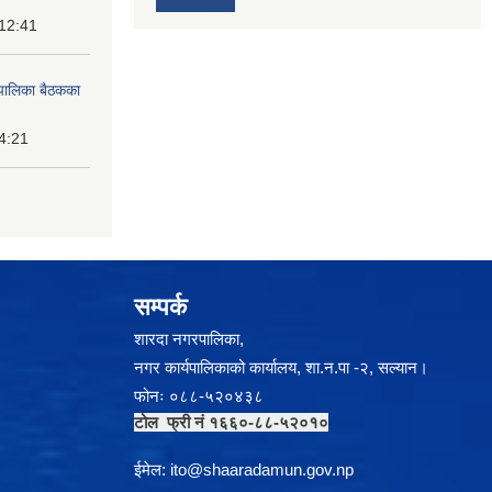
 12:41
पालिका बैठकका
14:21
सम्पर्क
शारदा नगरपालिका,
नगर कार्यपालिकाको कार्यालय, शा.न.पा -२, सल्यान।
फोनः ०८८-५२०४३८
टोल फ्री नं १६६०-८८-५२०१०
ईमेल:
i
to@shaaradamun.gov.np