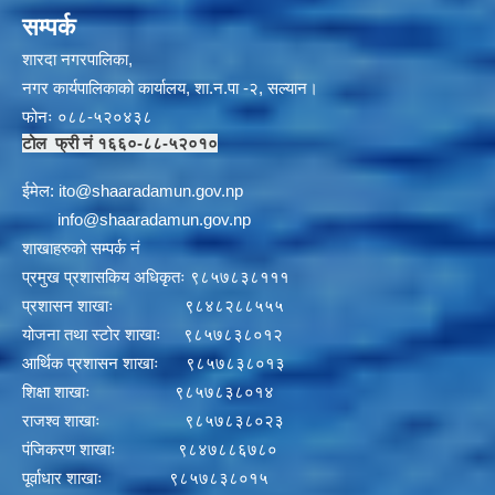
सम्पर्क
शारदा नगरपालिका,
नगर कार्यपालिकाको कार्यालय, शा.न.पा -२, सल्यान।
फोनः ०८८-५२०४३८
टोल फ्री नं १६६०-८८-५२०१०
ईमेल:
i
to@shaaradamun.gov.np
info@shaaradamun.gov.np
शाखाहरुको सम्पर्क नं
प्रमुख प्रशासकिय अधिकृतः ९८५७८३८१११
प्रशासन शाखाः ९८४८२८८५५५
योजना तथा स्टोर शाखाः ९८५७८३८०१२
आर्थिक प्रशासन शाखाः ९८५७८३८०१३
शिक्षा शाखाः ९८५७८३८०१४
राजश्व शाखाः ९८५७८३८०२३
पंजिकरण शाखाः ९८४७८८६७८०
पूर्वाधार शाखाः ९८५७८३८०१५