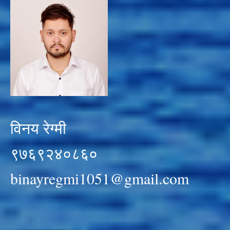
विनय रेग्मी
९७६९२४०८६०
binayregmi1051@gmail.com