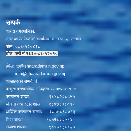
सम्पर्क
शारदा नगरपालिका,
नगर कार्यपालिकाको कार्यालय, शा.न.पा -२, सल्यान।
फोनः ०८८-५२०४३८
टोल फ्री नं १६६०-८८-५२०१०
ईमेल:
i
to@shaaradamun.gov.np
info@shaaradamun.gov.np
शाखाहरुको सम्पर्क नं
प्रमुख प्रशासकिय अधिकृतः ९८५७८३८१११
प्रशासन शाखाः ९८४८२८८५५५
योजना तथा स्टोर शाखाः ९८५७८३८०१२
आर्थिक प्रशासन शाखाः ९८५७८३८०१३
शिक्षा शाखाः ९८५७८३८०१४
राजश्व शाखाः ९८५७८३८०२३