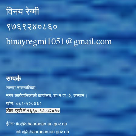
विनय रेग्मी
९७६९२४०८६०
binayregmi1051@gmail.com
सम्पर्क
शारदा नगरपालिका,
नगर कार्यपालिकाको कार्यालय, शा.न.पा -२, सल्यान।
फोनः ०८८-५२०४३८
टोल फ्री नं १६६०-८८-५२०१०
ईमेल:
i
to@shaaradamun.gov.np
info@shaaradamun.gov.np