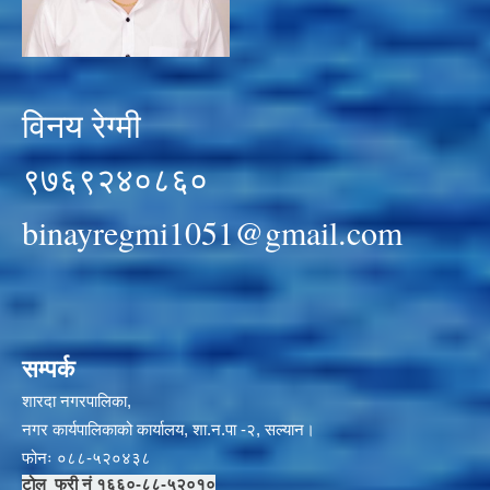
विनय रेग्मी
९७६९२४०८६०
binayregmi1051@gmail.com
सम्पर्क
शारदा नगरपालिका,
नगर कार्यपालिकाको कार्यालय, शा.न.पा -२, सल्यान।
फोनः ०८८-५२०४३८
टोल फ्री नं १६६०-८८-५२०१०