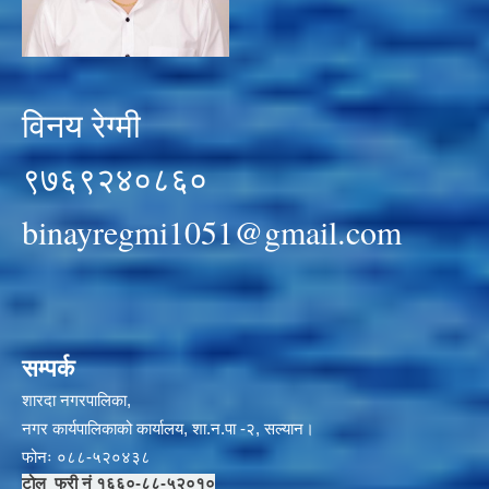
विनय रेग्मी
९७६९२४०८६०
binayregmi1051@gmail.com
सम्पर्क
शारदा नगरपालिका,
नगर कार्यपालिकाको कार्यालय, शा.न.पा -२, सल्यान।
फोनः ०८८-५२०४३८
टोल फ्री नं १६६०-८८-५२०१०